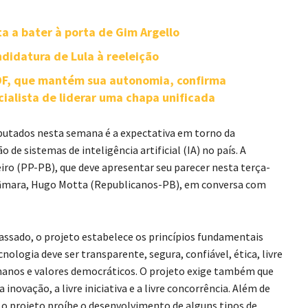
ta a bater à porta de Gim Argello
didatura de Lula à reeleição
-DF, que mantém sua autonomia, confirma
cialista de liderar uma chapa unificada
utados nesta semana é a expectativa em torno da
 de sistemas de inteligência artificial (IA) no país. A
iro (PP-PB), que deve apresentar seu parecer nesta terça-
a Câmara, Hugo Motta (Republicanos-PB), em conversa com
ssado, o projeto estabelece os princípios fundamentais
nologia deve ser transparente, segura, confiável, ética, livre
umanos e valores democráticos. O projeto exige também que
ovação, a livre iniciativa e a livre concorrência. Além de
, o projeto proíbe o desenvolvimento de alguns tipos de