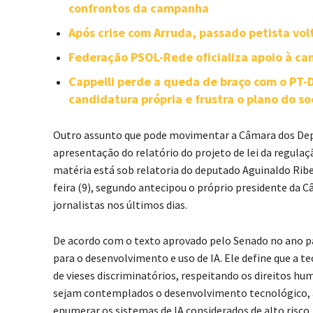
confrontos da campanha
Após crise com Arruda, passado petista vol
Federação PSOL-Rede oficializa apoio à can
Cappelli perde a queda de braço com o PT
candidatura própria e frustra o plano do so
Outro assunto que pode movimentar a Câmara dos Dep
apresentação do relatório do projeto de lei da regulação
matéria está sob relatoria do deputado Aguinaldo Ribe
feira (9), segundo antecipou o próprio presidente d
jornalistas nos últimos dias.
De acordo com o texto aprovado pelo Senado no ano pa
para o desenvolvimento e uso de IA. Ele define que a tec
de vieses discriminatórios, respeitando os direitos h
sejam contemplados o desenvolvimento tecnológico, a in
enumerar os sistemas de IA considerados de alto risco