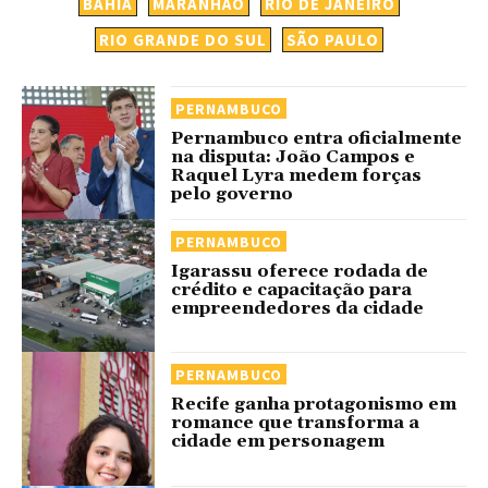
BAHIA
MARANHÃO
RIO DE JANEIRO
RIO GRANDE DO SUL
SÃO PAULO
PERNAMBUCO
Pernambuco entra oficialmente
na disputa: João Campos e
Raquel Lyra medem forças
pelo governo
PERNAMBUCO
Igarassu oferece rodada de
crédito e capacitação para
empreendedores da cidade
PERNAMBUCO
Recife ganha protagonismo em
romance que transforma a
cidade em personagem