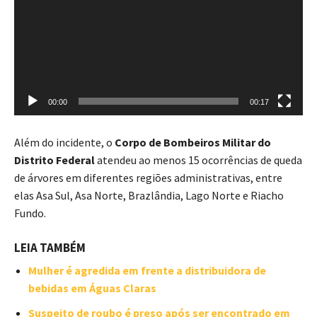
00:00
00:17
Além do incidente, o
Corpo de Bombeiros Militar do
Distrito Federal
atendeu ao menos 15 ocorrências de queda
de árvores em diferentes regiões administrativas, entre
elas Asa Sul, Asa Norte, Brazlândia, Lago Norte e Riacho
Fundo.
LEIA TAMBÉM
Mulher é agredida em frente a distribuidora de
bebidas em Águas Claras
Suspeito de roubo é preso após ser encontrado em