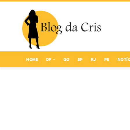
HOME
DF
GO
SP
RJ
PE
NOTÍC