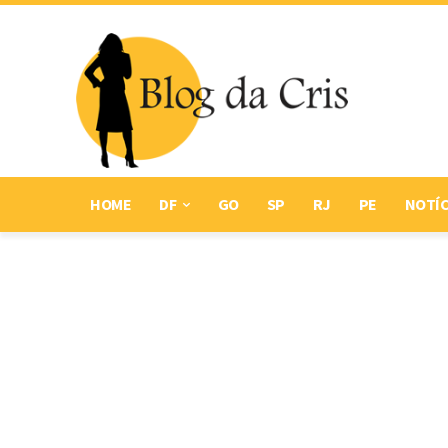
HOME
DF
GO
SP
RJ
PE
NOTÍC