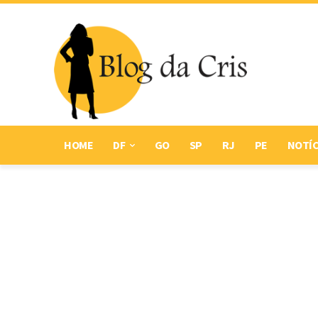
HOME
DF
GO
SP
RJ
PE
NOTÍC