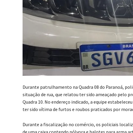
Durante patrulhamento na Quadra 08 do Paranoá, polic
situação de rua, que relatou ter sido ameaçado pelo p
Quadra 10. No endereço indicado, a equipe estabelece
ter sido vítima de furtos e roubos praticados por morad
Durante a fiscalização no comércio, os policiais loc
de uma caixa contendo pólvora e balotes para arma art