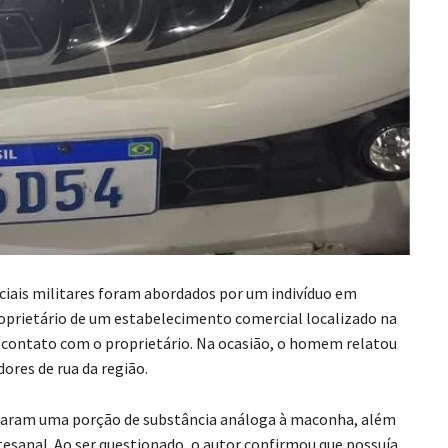
iais militares foram abordados por um indivíduo em
roprietário de um estabelecimento comercial localizado na
u contato com o proprietário. Na ocasião, o homem relatou
ores de rua da região.
alizaram uma porção de substância análoga à maconha, além
esanal. Ao ser questionado, o autor confirmou que possuía