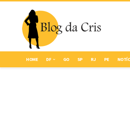
HOME
DF
GO
SP
RJ
PE
NOTÍC