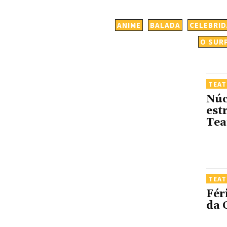
ANIME
BALADA
CELEBRI
O SUR
TEA
Núc
est
Tea
TEA
Fér
da 