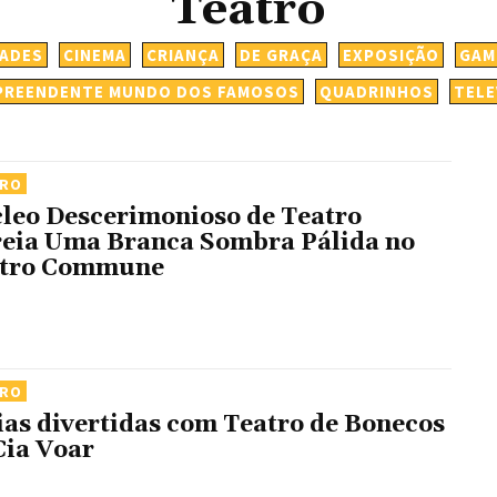
Teatro
DADES
CINEMA
CRIANÇA
DE GRAÇA
EXPOSIÇÃO
GAM
PREENDENTE MUNDO DOS FAMOSOS
QUADRINHOS
TELE
TRO
leo Descerimonioso de Teatro
reia Uma Branca Sombra Pálida no
tro Commune
TRO
ias divertidas com Teatro de Bonecos
Cia Voar