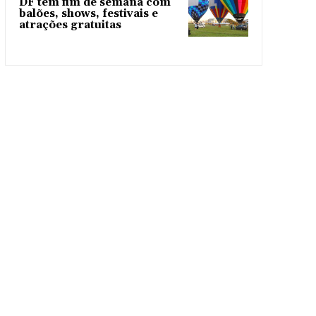
DF tem fim de semana com
balões, shows, festivais e
atrações gratuitas