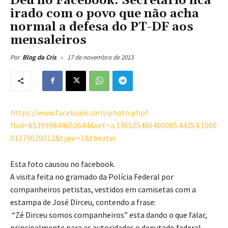
Deu no Facebook: Secretário fica
irado com o povo que não acha
normal a defesa do PT-DF aos
mensaleiros
17 de novembro de 2013
Por
Blog da Cris
https://www.facebook.com/photo.php?
fbid=653999844652644&set=a.136525486400085.44254.1000
01279029012&type=1&theater
Esta foto causou no facebook.
A visita feita no gramado da Polícia Federal por
companheiros petistas, vestidos em camisetas com a
estampa de José Dirceu, contendo a frase:
“Zé Dirceu somos companheiros” esta dando o que falar,
principalmente para as autoridades o deputado federal