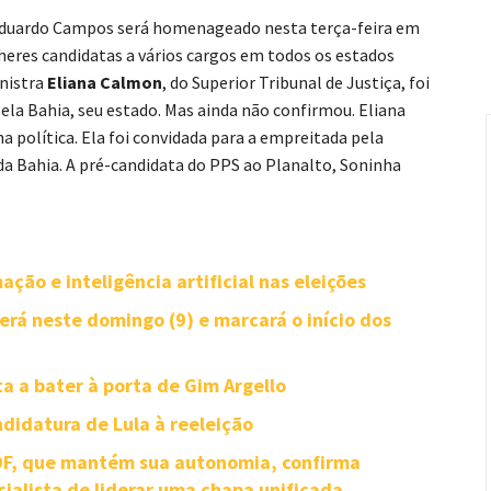
Eduardo Campos será homenageado nesta terça-feira em
heres candidatas a vários cargos em todos os estados
inistra
Eliana Calmon
, do Superior Tribunal de Justiça, foi
pela Bahia, seu estado. Mas ainda não confirmou. Eliana
na política. Ela foi convidada para a empreitada pela
 da Bahia. A pré-candidata do PPS ao Planalto, Soninha
ção e inteligência artificial nas eleições
rá neste domingo (9) e marcará o início dos
ta a bater à porta de Gim Argello
didatura de Lula à reeleição
-DF, que mantém sua autonomia, confirma
cialista de liderar uma chapa unificada