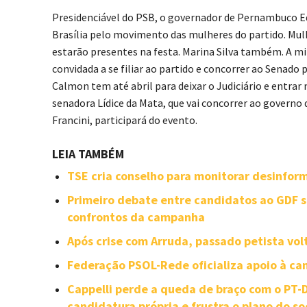
Presidenciável do PSB, o governador de Pernambuco 
Brasília pelo movimento das mulheres do partido. Mul
estarão presentes na festa. Marina Silva também. A m
convidada a se filiar ao partido e concorrer ao Senado 
Calmon tem até abril para deixar o Judiciário e entrar 
senadora Lídice da Mata, que vai concorrer ao governo
Francini, participará do evento.
LEIA TAMBÉM
TSE cria conselho para monitorar desinforma
Primeiro debate entre candidatos ao GDF se
confrontos da campanha
Após crise com Arruda, passado petista vol
Federação PSOL-Rede oficializa apoio à can
Cappelli perde a queda de braço com o PT
candidatura própria e frustra o plano do so