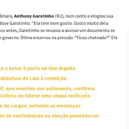
Câmara,
Anthony Garotinho
(RJ), num canto e elogiou sua
 disse Garotinho. “Ela tem bom gosto. Gosto muito dela.
ouco antes, Garotinho se recusou a assinar um documento se
governo. Dilma encerrou na pressão: “Ficou chateado?” Ele
ta a bater à porta de Gim Argello
didatura de Lula à reeleição
-DF, que mantém sua autonomia, confirma
cialista de liderar uma chapa unificada
te de cargas; entenda as mudanças
o de neutralidade na eleição presidencial