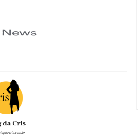
 da Cris
blogdacris.com.br