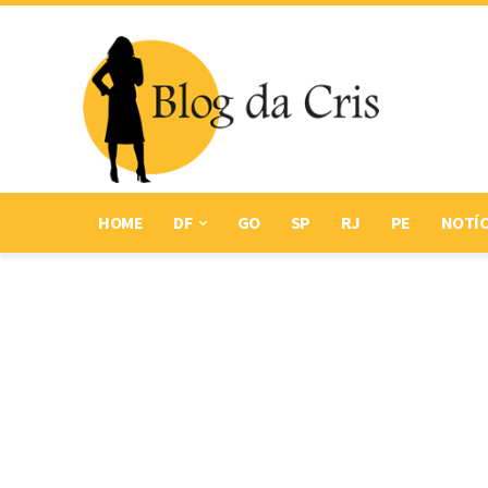
HOME
DF
GO
SP
RJ
PE
NOTÍC