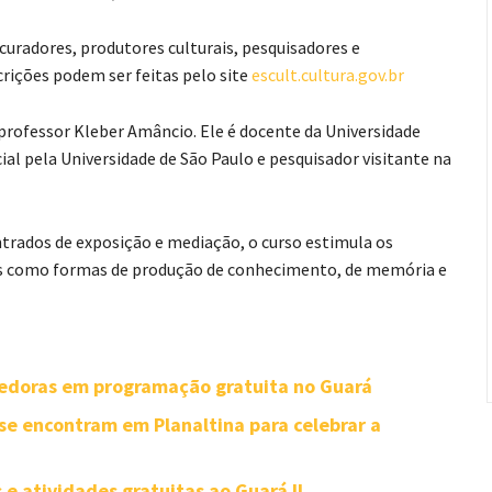
, curadores, produtores culturais, pesquisadores e
crições podem ser feitas pelo site
escult.cultura.gov.br
 professor Kleber Amâncio. Ele é docente da Universidade
al pela Universidade de São Paulo e pesquisador visitante na
rados de exposição e mediação, o curso estimula os
is como formas de produção de conhecimento, de memória e
edoras em programação gratuita no Guará
se encontram em Planaltina para celebrar a
 e atividades gratuitas ao Guará II