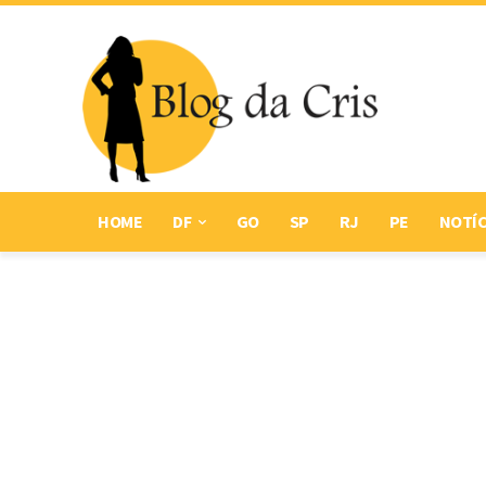
HOME
DF
GO
SP
RJ
PE
NOTÍC