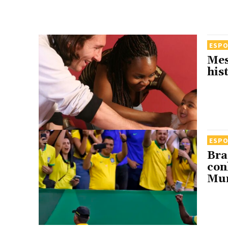
ESP
Mes
his
ESP
Bra
con
Mu