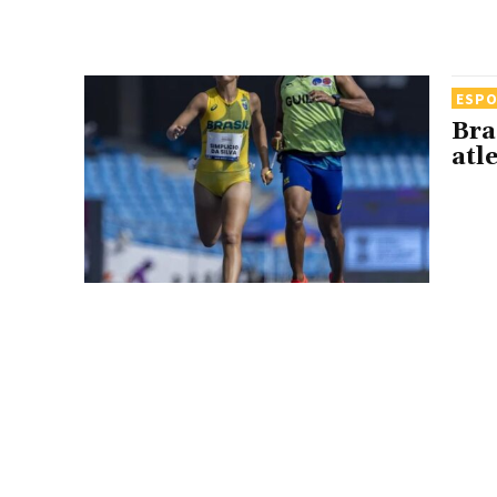
ESP
Bra
atl