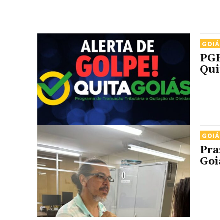
GOIÁ
PGE
Qui
GOIÁ
Pra
Goi