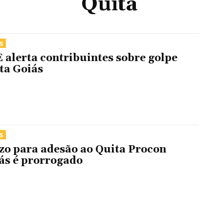
Quita
S
 alerta contribuintes sobre golpe
ta Goiás
S
zo para adesão ao Quita Procon
ás é prorrogado