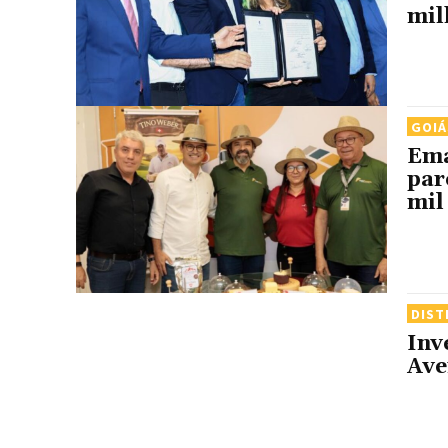
mil
GOIÁ
Ema
par
mil
DIST
Inv
Ave