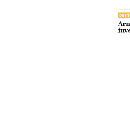
DES
Arn
inv