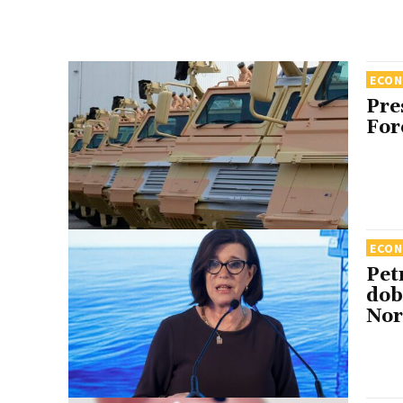
ECO
Pre
For
ECO
Pet
dob
Nor