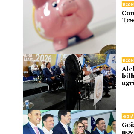
ECO
Com
Tes
ECO
Alc
bil
agr
GOIÁ
Goi
nov