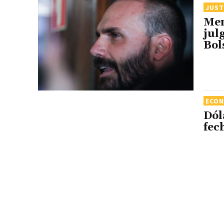
JUST
Men
jul
Bol
ECO
Dól
fec