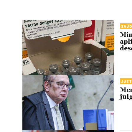
SAÚ
Min
apl
des
JUST
Men
jul