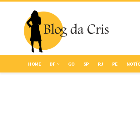
HOME
DF
GO
SP
RJ
PE
NOTÍC