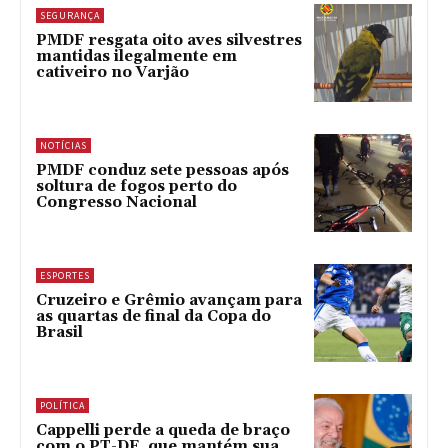
SEGURANÇA
PMDF resgata oito aves silvestres
mantidas ilegalmente em
cativeiro no Varjão
NOTÍCIAS
PMDF conduz sete pessoas após
soltura de fogos perto do
Congresso Nacional
ESPORTES
Cruzeiro e Grêmio avançam para
as quartas de final da Copa do
Brasil
POLÍTICA
Cappelli perde a queda de braço
com o PT-DF, que mantém sua