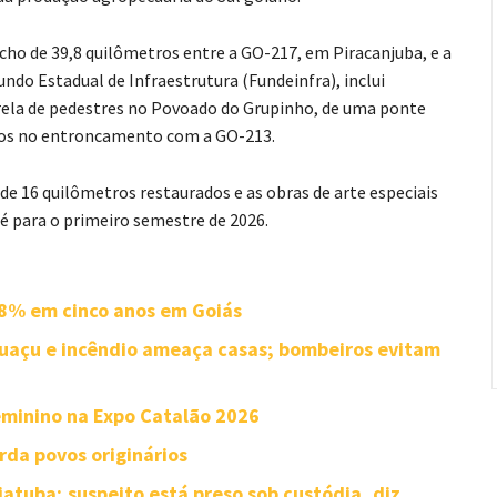
cho de 39,8 quilômetros entre a GO-217, em Piracanjuba, e a
ndo Estadual de Infraestrutura (Fundeinfra), inclui
rela de pedestres no Povoado do Grupinho, de uma ponte
ros no entroncamento com a GO-213.
de 16 quilômetros restaurados e as obras de arte especiais
 é para o primeiro semestre de 2026.
8% em cinco anos em Goiás
uaçu e incêndio ameaça casas; bombeiros evitam
minino na Expo Catalão 2026
rda povos originários
atuba; suspeito está preso sob custódia, diz