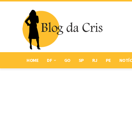
HOME
DF
GO
SP
RJ
PE
NOTÍC