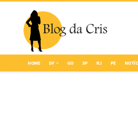
HOME
DF
GO
SP
RJ
PE
NOTÍC