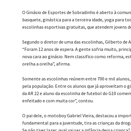
O Ginásio de Esportes de Sobradinho é aberto à comunid
basquete, ginástica para a terceira idade, yoga para t
escolinhas esportivas gratuitas, que atendem jovens de
Segundo o diretor de uma das escolinhas, Gilberto de 
“Foram 12 anos de espera. A gente sofria muito, princ
nova cara ao ginásio. Nem classifico como reforma, es
orelha a orelha”, afirma.
Somente as escolinhas reúnem entre 700 e mil alunos,
pela população. Entre os alunos que já aproveitam o g
da AR 22 e aluno da escolinha de futebol do G10 come
enfeitado e com muita cor”, contou.
O pai dele, o motoboy Gabriel Vieira, destacou a impo
fundamental para a juventude, tira as crianças da dro
Se não tiver lazer, qual vai ser a infância dessa criança?