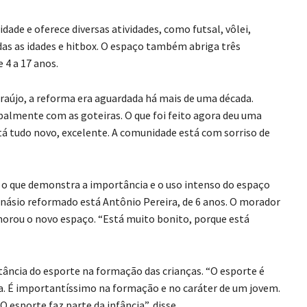
ade e oferece diversas atividades, como futsal, vôlei,
odas as idades e hitbox. O espaço também abriga três
 4 a 17 anos.
Araújo, a reforma era aguardada há mais de uma década.
ipalmente com as goteiras. O que foi feito agora deu uma
tá tudo novo, excelente. A comunidade está com sorriso de
 o que demonstra a importância e o uso intenso do espaço
inásio reformado está Antônio Pereira, de 6 anos. O morador
morou o novo espaço. “Está muito bonito, porque está
rtância do esporte na formação das crianças. “O esporte é
ga. É importantíssimo na formação e no caráter de um jovem.
 O esporte faz parte da infância”, disse.