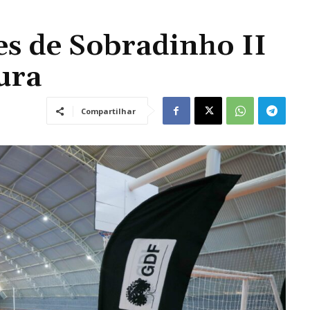
es de Sobradinho II
ura
Compartilhar