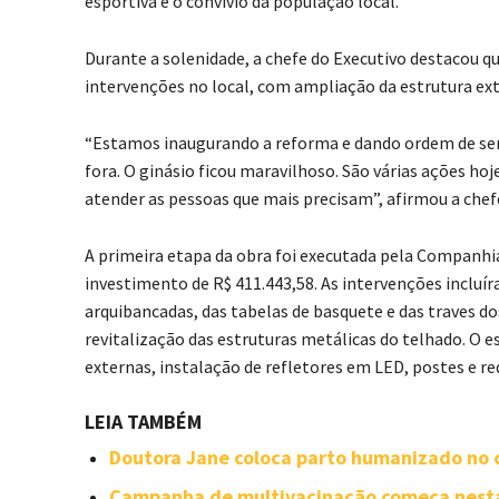
esportiva e o convívio da população local.
Durante a solenidade, a chefe do Executivo destacou q
intervenções no local, com ampliação da estrutura ex
“Estamos inaugurando a reforma e dando ordem de ser
fora. O ginásio ficou maravilhoso. São várias ações h
atender as pessoas que mais precisam”, afirmou a chef
A primeira etapa da obra foi executada pela Companhi
investimento de R$ 411.443,58. As intervenções incluí
arquibancadas, das tabelas de basquete e das traves do
revitalização das estruturas metálicas do telhado. O 
externas, instalação de refletores em LED, postes e red
LEIA TAMBÉM
Doutora Jane coloca parto humanizado no c
Campanha de multivacinação começa nesta 