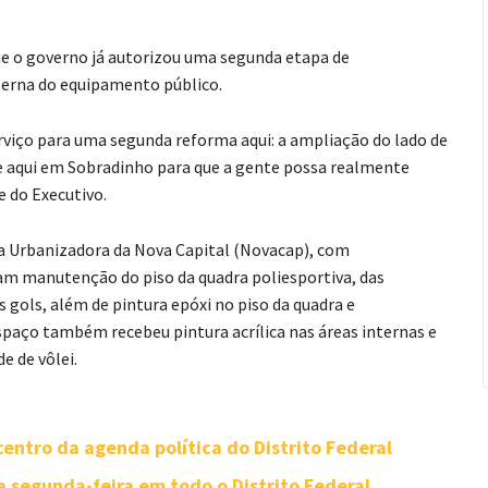
ue o governo já autorizou uma segunda etapa de
terna do equipamento público.
viço para uma segunda reforma aqui: a ampliação do lado de
oje aqui em Sobradinho para que a gente possa realmente
e do Executivo.
a Urbanizadora da Nova Capital (Novacap), com
ram manutenção do piso da quadra poliesportiva, das
s gols, além de pintura epóxi no piso da quadra e
espaço também recebeu pintura acrílica nas áreas internas e
e de vôlei.
entro da agenda política do Distrito Federal
segunda-feira em todo o Distrito Federal