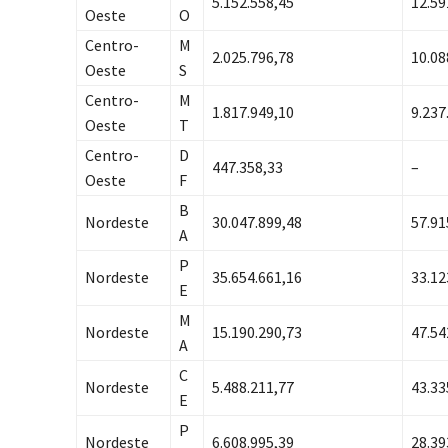
5.152.558,45
12.59
Oeste
O
Centro-
M
2.025.796,78
10.08
Oeste
S
Centro-
M
1.817.949,10
9.237
Oeste
T
Centro-
D
447.358,33
–
Oeste
F
B
Nordeste
30.047.899,48
57.91
A
P
Nordeste
35.654.661,16
33.12
E
M
Nordeste
15.190.290,73
47.54
A
C
Nordeste
5.488.211,77
43.33
E
P
Nordeste
6.608.995,39
28.39