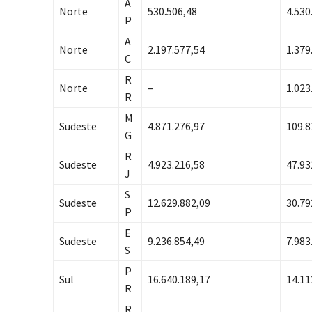
A
Norte
530.506,48
4.530
P
A
Norte
2.197.577,54
1.379
C
R
Norte
–
1.023
R
M
Sudeste
4.871.276,97
109.8
G
R
Sudeste
4.923.216,58
47.93
J
S
Sudeste
12.629.882,09
30.79
P
E
Sudeste
9.236.854,49
7.983
S
P
Sul
16.640.189,17
14.11
R
R