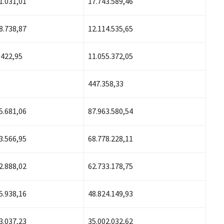
1.031,01
17.743.589,46
8.738,87
12.114.535,65
.422,95
11.055.372,05
447.358,33
5.681,06
87.963.580,54
3.566,95
68.778.228,11
2.888,02
62.733.178,75
5.938,16
48.824.149,93
3.037,23
35.002.032,62