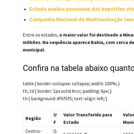
Estudo analisa panorama das hepatites vira
Campanha Nacional de Multivacinação tem 
Entre os estados,
o maior valor foi destinado a Mina
milhões. Na sequência aparece Bahia, com cerca de
municipal.
Confira na tabela abaixo quan
table { border-collapse: collapse; width: 100%; }
th, td { border: 1px solid #ccc; padding: 6px; }
th { background: #f5f5f5; text-align: left; }
U
Valor Transferido para
Valo
Região
F
Estado
Muni
Centro-
G