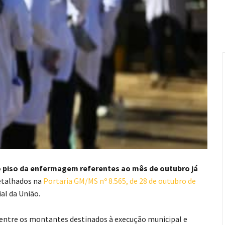
piso da enfermagem referentes ao mês de outubro já
etalhados na
Portaria GM/MS nº 8.565, de 28 de outubro de
ial da União.
 entre os montantes destinados à execução municipal e