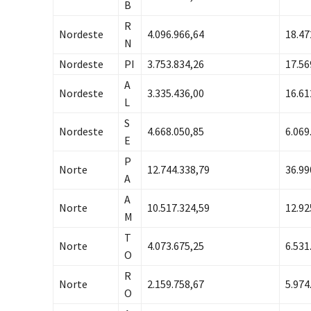
B
R
Nordeste
4.096.966,64
18.47
N
Nordeste
PI
3.753.834,26
17.56
A
Nordeste
3.335.436,00
16.61
L
S
Nordeste
4.668.050,85
6.069
E
P
Norte
12.744.338,79
36.99
A
A
Norte
10.517.324,59
12.92
M
T
Norte
4.073.675,25
6.531
O
R
Norte
2.159.758,67
5.974
O