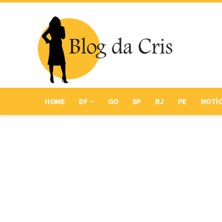
HOME
DF
GO
SP
RJ
PE
NOTÍC