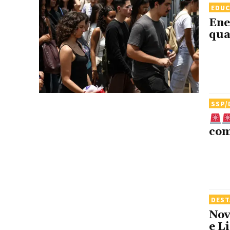
EDU
Ene
qua
SSP/
com
DES
Nov
e L