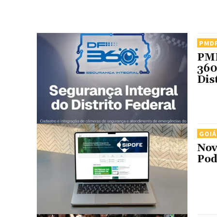
PMD
PMD
360
Dis
GOIÁ
Nov
Pod