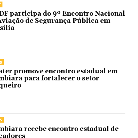
F
F participa do 9º Encontro Nacional
Aviação de Segurança Pública em
sília
S
ter promove encontro estadual em
mbiara para fortalecer o setor
queiro
S
mbiara recebe encontro estadual de
cadores