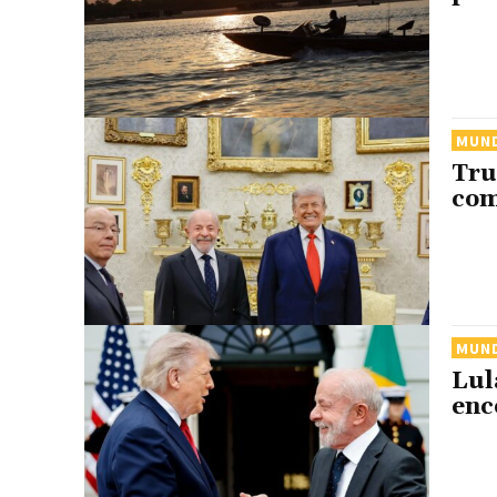
MUN
Tru
com
MUN
Lul
enc