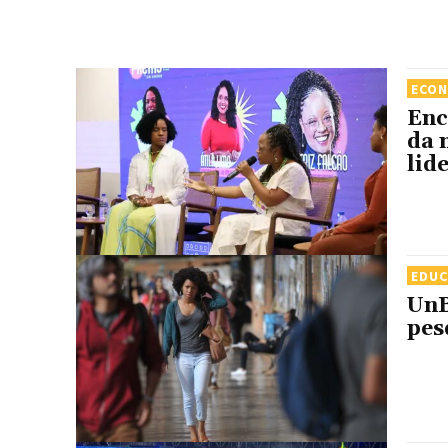
ECO
Enc
da 
lid
EDU
UnB
pes