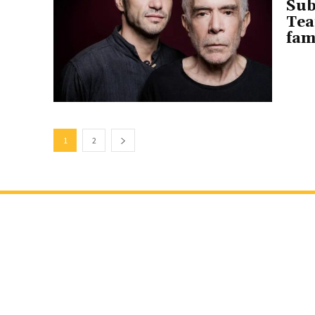
Sub
Tea
fam
1
2