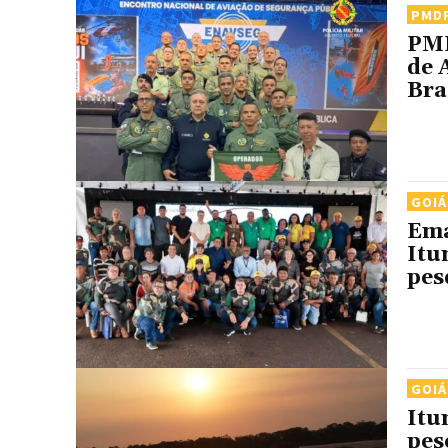
PMD
PMD
de 
Bra
GOIÁ
Ema
Itu
pes
GOIÁ
Itu
pes