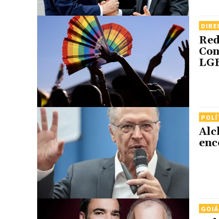
DIRE
Red
Con
LG
POLÍ
Alc
enc
GOIÁ