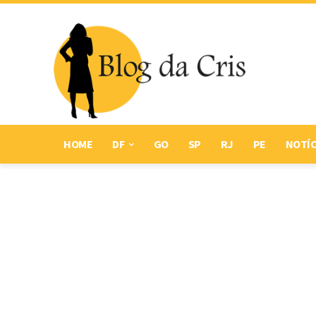
HOME
DF
GO
SP
RJ
PE
NOTÍC