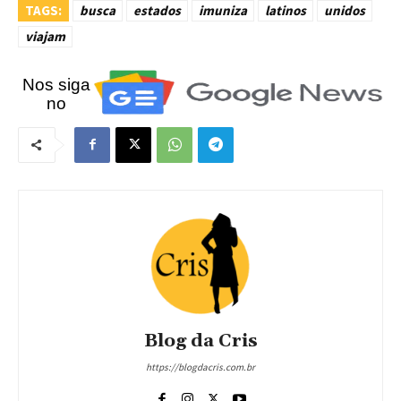
TAGS:
busca
estados
imuniza
latinos
unidos
viajam
Nos siga
no
Blog da Cris
https://blogdacris.com.br