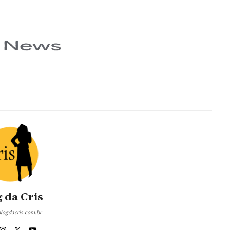
 da Cris
blogdacris.com.br