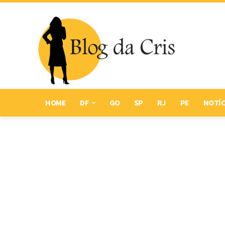
HOME
DF
GO
SP
RJ
PE
NOTÍC