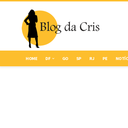
HOME
DF
GO
SP
RJ
PE
NOTÍC