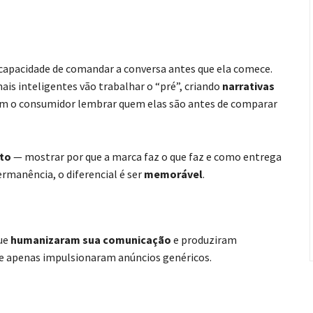
o
a capacidade de comandar a conversa antes que ela comece.
is inteligentes vão trabalhar o “pré”, criando
narrativas
em o consumidor lembrar quem elas são antes de comparar
ito
— mostrar por que a marca faz o que faz e como entrega
rmanência, o diferencial é ser
memorável
.
que
humanizaram sua comunicação
e produziram
e apenas impulsionaram anúncios genéricos.