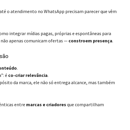
e até o atendimento no WhatsApp precisam parecer que vêm
omo integrar mídias pagas, próprias e espontâneas para
las não apenas comunicam ofertas —
constroem presença
.
isão
conteúdo
.
”: é
co-criar relevância
.
ropósito da marca, ele não só entrega alcance, mas também
ênticas entre
marcas e criadores
que compartilham