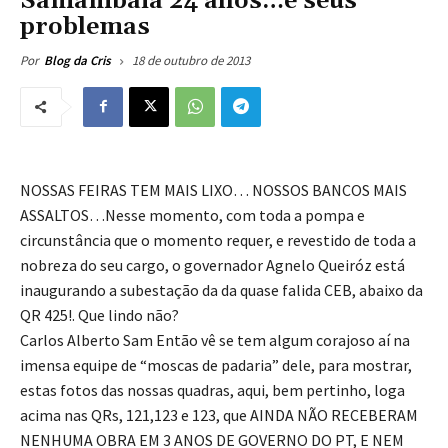
Samambaia 24 anos…e seus
problemas
18 de outubro de 2013
Por
Blog da Cris
NOSSAS FEIRAS TEM MAIS LIXO… NOSSOS BANCOS MAIS
ASSALTOS…Nesse momento, com toda a pompa e
circunstância que o momento requer, e revestido de toda a
nobreza do seu cargo, o governador Agnelo Queiróz está
inaugurando a subestação da da quase falida CEB, abaixo da
QR 425!. Que lindo não?
Carlos Alberto Sam Então vê se tem algum corajoso aí na
imensa equipe de “moscas de padaria” dele, para mostrar,
estas fotos das nossas quadras, aqui, bem pertinho, loga
acima nas QRs, 121,123 e 123, que AINDA NÃO RECEBERAM
NENHUMA OBRA EM 3 ANOS DE GOVERNO DO PT, E NEM