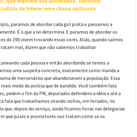
-DF, que mantém sua autonomia, confirma
cialista de liderar uma chapa unificada
emplo, paramos de abordar cada gol prata e passamos a
ente. É o que a lei determina. E paramos de abordar os
 do 190 vivem trocando essas cores. Aliás, quando saímos
tratam mal, dizem que não sabemos trabalhar.
scaneando cada pessoa e então abordando se temos a
 temos uma suspeita concreta, exatamente como manda a
 chama de mercenários que abandonaram a população. Essa
r mais medo da polícia que de bandido. Você também fala
, pedem o fim da PM, deputados defendem a idéia e até a
a fala que trabalhamos virando noites, em feriados, no
a que, depois do serviço, ainda ficamos horas nas delegacias
 em que juízes e promotores nos tratam como se os