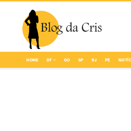
HOME
DF
GO
SP
RJ
PE
NOTÍC