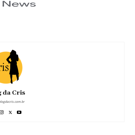
 da Cris
blogdacris.com.br