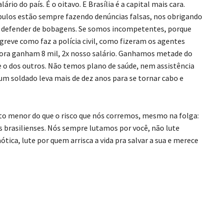
io do país. É o oitavo. E Brasília é a capital mais cara.
ulos estão sempre fazendo denúncias falsas, nos obrigando
os defender de bobagens. Se somos incompetentes, porque
reve como faz a polícia civil, como fizeram os agentes
gora ganham 8 mil, 2x nosso salário. Ganhamos metade do
 e o dos outros. Não temos plano de saúde, nem assistência
um soldado leva mais de dez anos para se tornar cabo e
ito menor do que o risco que nós corremos, mesmo na folga:
 brasilienses. Nós sempre lutamos por você, não lute
tica, lute por quem arrisca a vida pra salvar a sua e merece