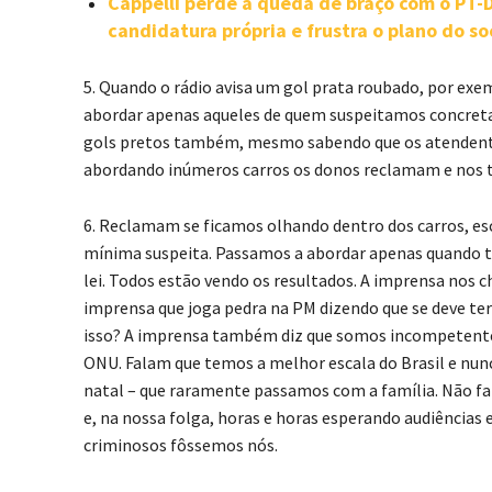
Cappelli perde a queda de braço com o PT
candidatura própria e frustra o plano do so
5. Quando o rádio avisa um gol prata roubado, por ex
abordar apenas aqueles de quem suspeitamos concretam
gols pretos também, mesmo sabendo que os atendentes
abordando inúmeros carros os donos reclamam e nos 
6. Reclamam se ficamos olhando dentro dos carros, e
mínima suspeita. Passamos a abordar apenas quando
lei. Todos estão vendo os resultados. A imprensa nos
imprensa que joga pedra na PM dizendo que se deve te
isso? A imprensa também diz que somos incompetentes
ONU. Falam que temos a melhor escala do Brasil e nunc
natal – que raramente passamos com a família. Não fal
e, na nossa folga, horas e horas esperando audiências
criminosos fôssemos nós.