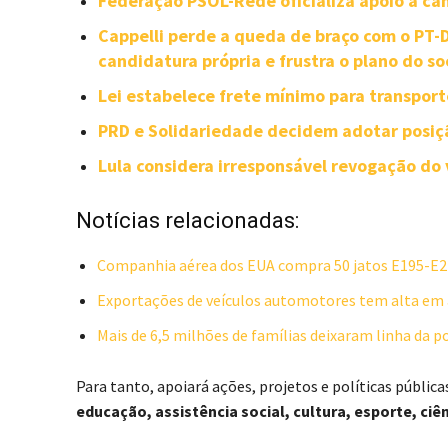
Federação PSOL-Rede oficializa apoio à can
Cappelli perde a queda de braço com o PT
candidatura própria e frustra o plano do so
Lei estabelece frete mínimo para transpor
PRD e Solidariedade decidem adotar posiçã
Lula considera irresponsável revogação do 
Notícias relacionadas:
Companhia aérea dos EUA compra 50 jatos E195-E2
Exportações de veículos automotores tem alta em 
Mais de 6,5 milhões de famílias deixaram linha da p
Para tanto, apoiará ações, projetos e políticas públic
educação, assistência social, cultura, esporte, ci