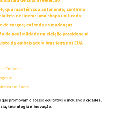
didatura de Lula à reeleição
-DF, que mantém sua autonomia, confirma
cialista de liderar uma chapa unificada
te de cargas; entenda as mudanças
o de neutralidade na eleição presidencial
visto da embaixadora brasileira nos EUA
 da Embraer.
agosto.
obreza em 2 anos.
as que promovam o acesso equitativo e inclusivo a
cidades,
ência, tecnologia e inovação
.