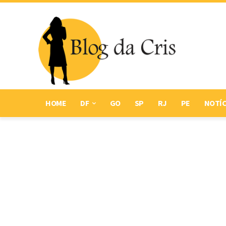
HOME
DF
GO
SP
RJ
PE
NOTÍC