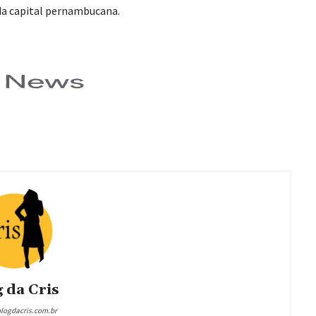
 da capital pernambucana.
 da Cris
blogdacris.com.br