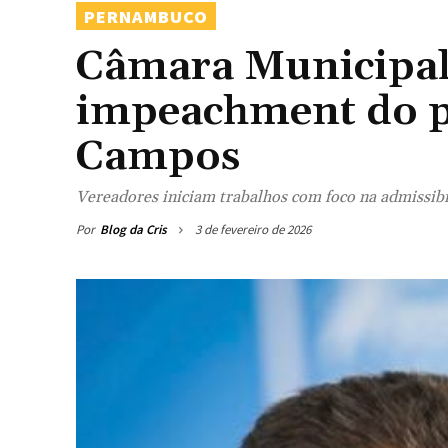
PERNAMBUCO
Câmara Municipal 
impeachment do p
Campos
Vereadores iniciam trabalhos com foco na admissibi
Por
Blog da Cris
3 de fevereiro de 2026