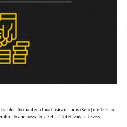
ral decidiu manter a taxa básica de juros (Selic) em 15% ao
bro do ano passado, a Selic já foi elevada sete vezes