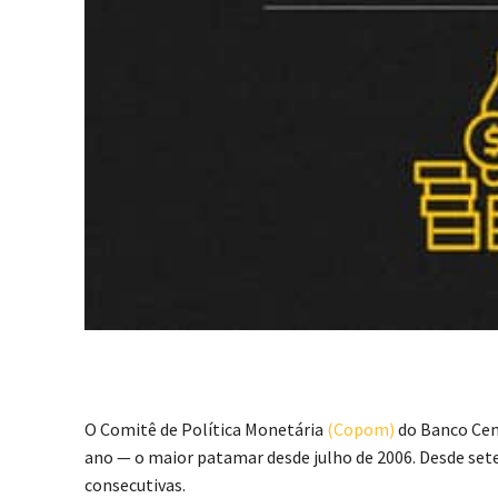
O Comitê de Política Monetária
(Copom)
do Banco Cent
ano — o maior patamar desde julho de 2006. Desde setem
consecutivas.