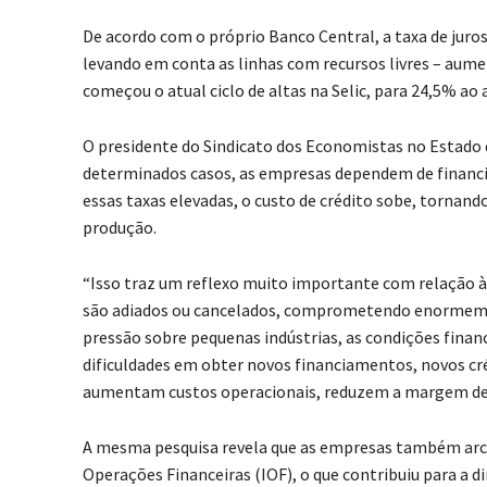
De acordo com o próprio Banco Central, a taxa de juro
levando em conta as linhas com recursos livres – aum
começou o atual ciclo de altas na Selic, para 24,5% a
O presidente do Sindicato dos Economistas no Estado de
determinados casos, as empresas dependem de financi
essas taxas elevadas, o custo de crédito sobe, tornan
produção.
“Isso traz um reflexo muito importante com relação à
são adiados ou cancelados, comprometendo enormeme
pressão sobre pequenas indústrias, as condições fina
dificuldades em obter novos financiamentos, novos crédi
aumentam custos operacionais, reduzem a margem de l
A mesma pesquisa revela que as empresas também arc
Operações Financeiras (IOF), o que contribuiu para a d