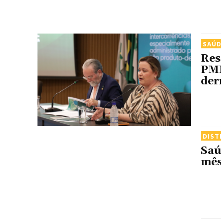
SAÚ
Res
PMM
der
DIST
Saú
mês