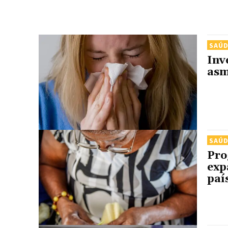
SAÚ
Inv
asm
SAÚ
Pro
exp
paí