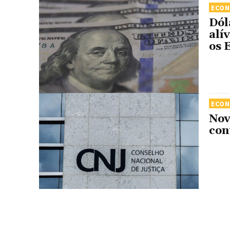
ECO
Dól
alí
os 
ECO
Nov
con