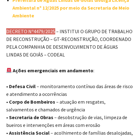
Prefeitura de Águas Lindas de Goiás divulga Licença
Ambiental nº 12/2025 por meio da Secretaria de Meio
Ambiente
DECRETO Nº4479/2025
– INSTITUI O GRUPO DE TRABALHO
DE RECONSTRUÇÃO – GT-RECONSTRUÇÃO, COORDENADO
PELA COMPANHIA DE DESENVOLVIMENTO DE ÁGUAS
LINDAS DE GOIÁS – CODEAL
Ações emergenciais em andamento
:
•
Defesa Civil
– monitoramento contínuo das áreas de risco
e atendimento a ocorrências
•
Corpo de Bombeiros
– atuação em resgates,
salvamentos e chamados de urgência
•
Secretaria de Obras
– desobstrução de vias, limpeza de
bueiros e intervenções em áreas com erosão
•
Assistência Social
– acolhimento de famílias desalojadas,