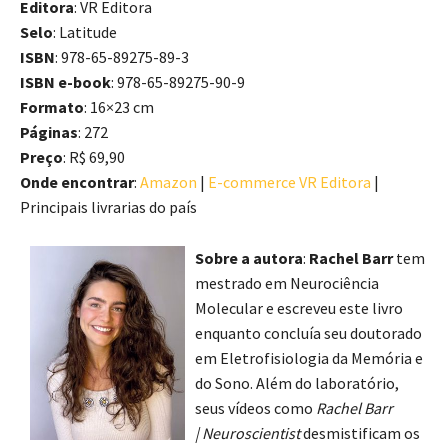
Editora
: VR Editora
Selo
: Latitude
ISBN
: 978-65-89275-89-3
ISBN e-book
: 978-65-89275-90-9
Formato
: 16×23 cm
Páginas
: 272
Preço
: R$ 69,90
Onde encontrar
:
Amazon
|
E-commerce VR Editora
|
Principais livrarias do país
Sobre a autora
:
Rachel Barr
tem
mestrado em Neurociência
Molecular e escreveu este livro
enquanto concluía seu doutorado
em Eletrofisiologia da Memória e
do Sono. Além do laboratório,
seus vídeos como
Rachel Barr
| Neuroscientist
desmistificam os