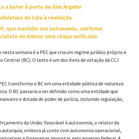
ta a bater à porta de Gim Argello
didatura de Lula à reeleição
-DF, que mantém sua autonomia, confirma
cialista de liderar uma chapa unificada
nesta semana é a PEC que cria um regime jurídico próprio e
 Central (BC). O texto é um dos itens de votação da CCJ
 PEC transforma o BC em uma entidade pública de natureza
osta. O BC passaria a ser definido como uma entidade que
inanceiro e dotada de poder de polícia, incluindo regulação,
Orçamento da União. Favorável à autonomia, o relator da
 a autarquia, embora já conte com autonomia operacional,
strativas e financeiras impostas pelo governo federal. A