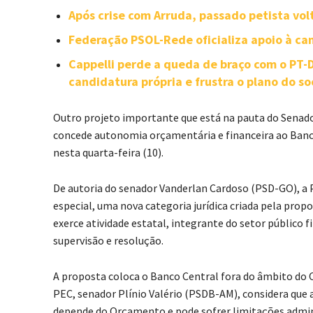
Após crise com Arruda, passado petista vol
Federação PSOL-Rede oficializa apoio à can
Cappelli perde a queda de braço com o PT
candidatura própria e frustra o plano do so
Outro projeto importante que está na pauta do Senado 
concede autonomia orçamentária e financeira ao Banco
nesta quarta-feira (10).
De autoria do senador Vanderlan Cardoso (PSD-GO), a
especial, uma nova categoria jurídica criada pela prop
exerce atividade estatal, integrante do setor público f
supervisão e resolução.
A proposta coloca o Banco Central fora do âmbito do 
PEC, senador Plínio Valério (PSDB-AM), considera que
depende do Orçamento e pode sofrer limitações admini