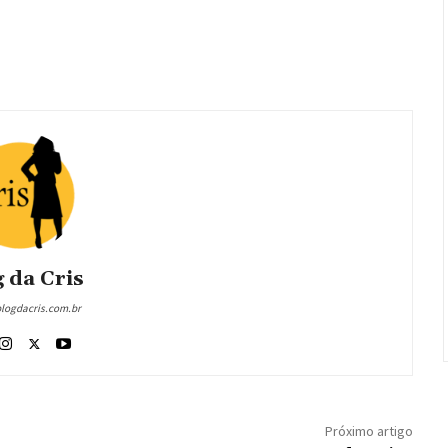
 da Cris
blogdacris.com.br
Próximo artigo