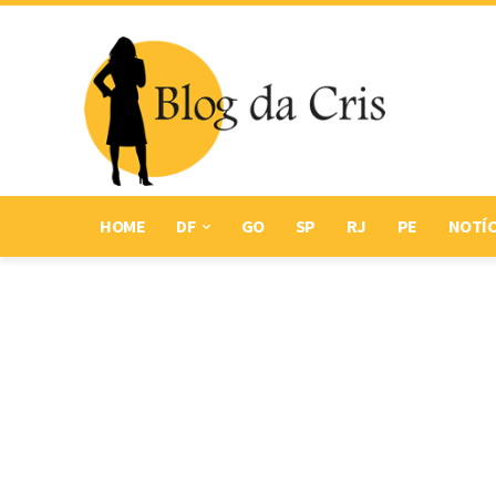
HOME
DF
GO
SP
RJ
PE
NOTÍC