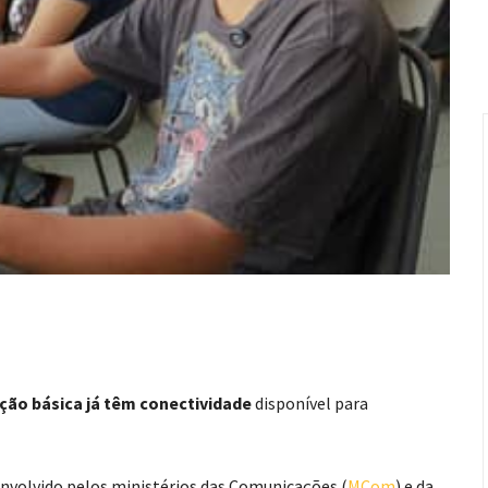
ação básica já têm conectividade
disponível para
envolvido pelos ministérios das Comunicações (
MCom
) e da