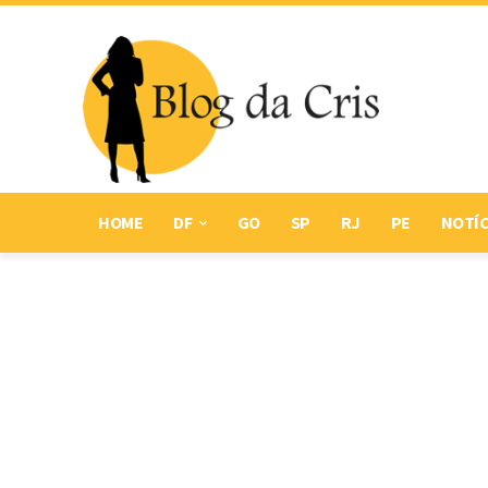
HOME
DF
GO
SP
RJ
PE
NOTÍC