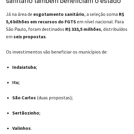
sanitário também beneficiam o estado
Já na área de
esgotamento sanitário
, a seleção soma
R$
5,6 bilhões em recursos do FGTS
em nível nacional. Para
São Paulo, foram destinados
R$ 333,5 milhões
, distribuídos
em
seis propostas
.
Os investimentos vão beneficiar os municípios de:
Indaiatuba
;
Itu
;
São Carlos
(duas propostas);
Sertãozinho
;
Valinhos
.