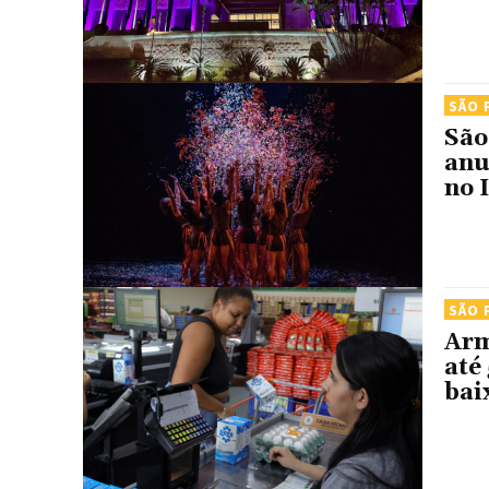
SÃO 
São
anu
no 
SÃO 
Arm
até
bai