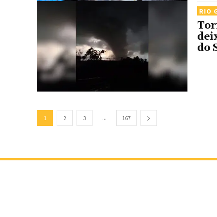
RIO 
Tor
dei
do 
...
1
2
3
167