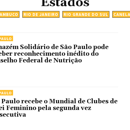
Estados
NAMBUCO
RIO DE JANEIRO
RIO GRANDE DO SUL
CANEL
PAULO
azém Solidário de São Paulo pode
eber reconhecimento inédito do
selho Federal de Nutrição
PAULO
 Paulo recebe o Mundial de Clubes de
ei Feminino pela segunda vez
secutiva