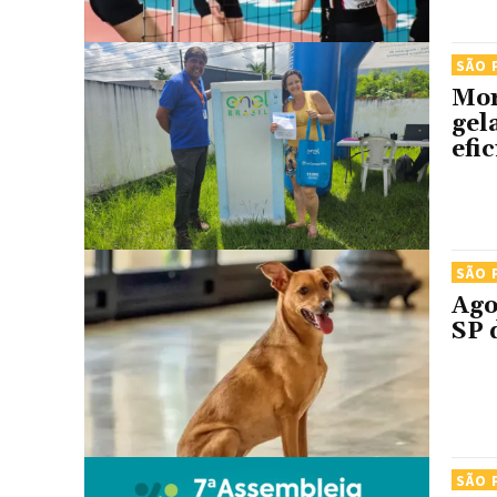
SÃO 
Mor
gel
efi
SÃO 
Ago
SP 
SÃO 