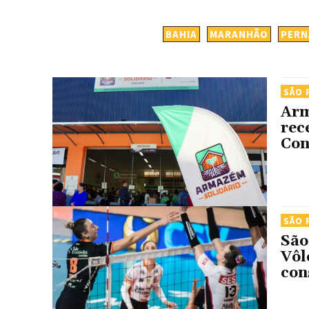
BAHIA
MARANHÃO
PER
SÃO 
Arm
rec
Con
SÃO 
São
Vôl
con