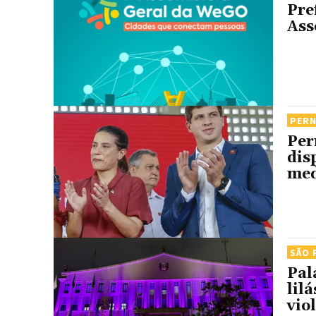
Pre
Ass
PER
Per
dis
med
SÃO 
Pal
lil
vio