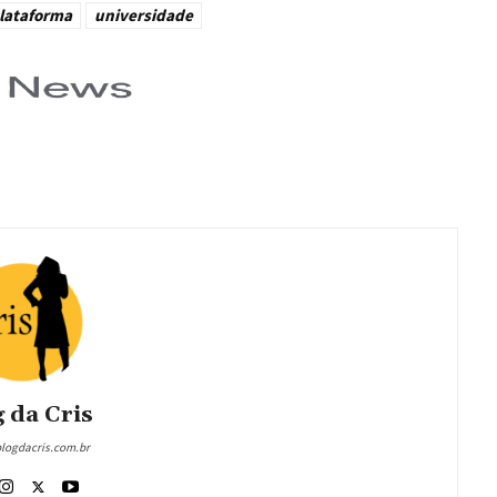
lataforma
universidade
 da Cris
blogdacris.com.br