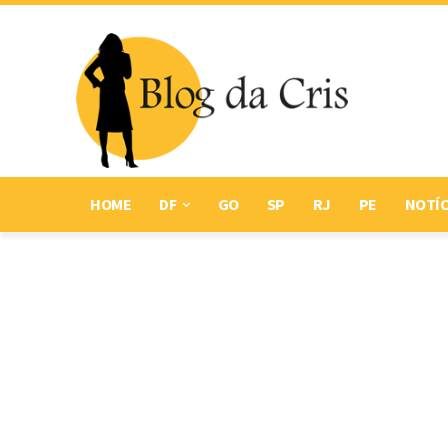
HOME
DF
GO
SP
RJ
PE
NOTÍC